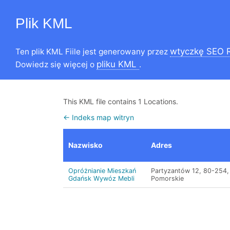
Plik KML
wtyczkę SEO 
Ten plik KML Fiile jest generowany przez
pliku KML
Dowiedz się więcej o
.
This KML file contains 1 Locations.
← Indeks map witryn
Nazwisko
Adres
Opróżnianie Mieszkań
Partyzantów 12, 80-254,
Gdańsk Wywóz Mebli
Pomorskie