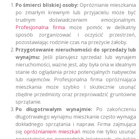
Po śmierci bliskiej osoby:
Opróżnianie mieszkania
po zmarłym krewnym lub przyjacielu może być
trudnym doświadczeniem emocjonalnym.
Profesjonalna firma
może pomóc w delikatny
sposób zorganizować i oczyścić przestrzeń,
pozostawiając rodzinie czas na przeżycie żałoby.
Przygotowanie nieruchomości do sprzedaży lub
wynajmu:
Jeśli planujesz sprzedaż lub wynajem
nieruchomości, ważne jest, aby była ona w idealnym
stanie do oglądania przez potencjalnych nabywców
lub najemców. Profesjonalna firma opróżniająca
mieszkania może szybko i skutecznie usunąć
zbędne przedmioty oraz przeprowadzić gruntowne
sprzątanie.
Po długotrwałym wynajmie:
Po zakończeniu
długotrwałego wynajmu mieszkanie często wymaga
dokładnego sprzątania i napraw. Firma zajmująca
się
opróżnianiem mieszkań
może nie tylko usunąć
pozostałości po poprzednich lokatorach, ale także