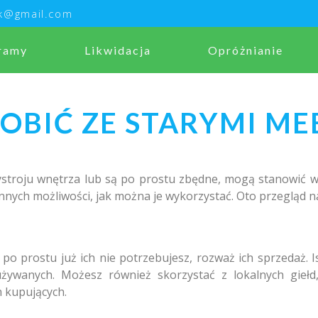
sk@gmail.com
ramy
Likwidacja
Opróżnianie
ROBIĆ ZE STARYMI ME
ystroju wnętrza lub są po prostu zbędne, mogą stanowić 
innych możliwości, jak można je wykorzystać. Oto przegląd na
 po prostu już ich nie potrzebujesz, rozważ ich sprzedaż. I
żywanych. Możesz również skorzystać z lokalnych giełd
h kupujących.