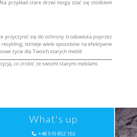
a przykład stare drzwi mogą stać się stolikiem
e przyczynić się do ochrony środowiska poprzez
 recykling, istnieje wiele sposobów na efektywne
owe życie dla Twoich starych mebli!
ecyzją, co zrobić ze swoimi starymi meblami.
What's up
+48 510 852 102