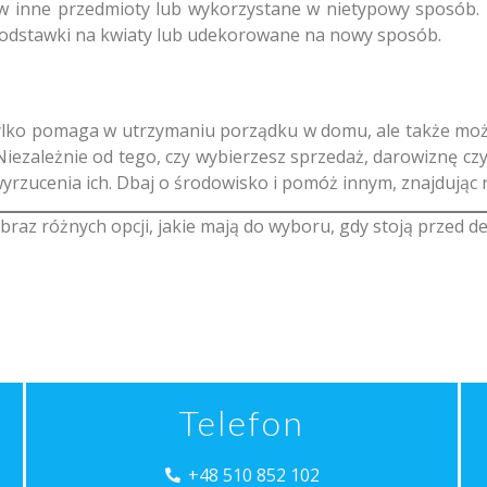
 inne przedmioty lub wykorzystane w nietypowy sposób. N
podstawki na kwiaty lub udekorowane na nowy sposób.
ylko pomaga w utrzymaniu porządku w domu, ale także moż
iezależnie od tego, czy wybierzesz sprzedaż, darowiznę czy
yrzucenia ich. Dbaj o środowisko i pomóż innym, znajdując n
obraz różnych opcji, jakie mają do wyboru, gdy stoją przed d
Telefon
+48 510 852 102