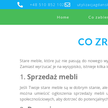
+48 510 852 102
utylizacjagdan
Home
Co zabie
CO Z
Stare meble, które już nie pasują do nowego w
Zamiast wyrzucać je na wysypisko, istnieje kilka 
1.
Sprzedaż mebli
Jeśli Twoje stare meble są w dobrym stanie, ale
można umieścić ogłoszenia sprzedaży mebli u
społecznościowych, aby dotrzeć do potencjalnyc