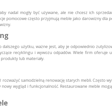
 aby nadal mogły być używane, ale nie chcesz ich sprzeda
acje pomocowe często przyjmują meble jako darowizny dla pot
wizny.
ing
 do dalszego użytku, ważne jest, aby je odpowiednio zutyliz
tyczące recyklingu i wywozu odpadów. Wiele firm oferuje u
 produkty lub materiały.
eż rozważyć samodzielną renowację starych mebli. Często w
ały nowy wygląd i funkcjonalność. Restaurowane meble mog
ele