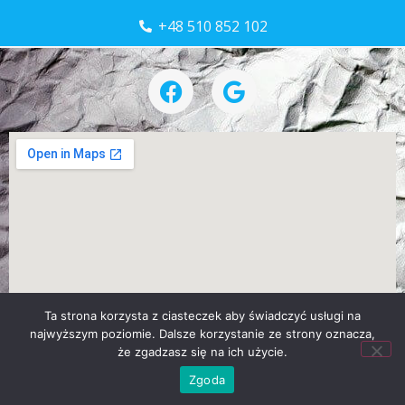
+48 510 852 102
Ta strona korzysta z ciasteczek aby świadczyć usługi na
najwyższym poziomie. Dalsze korzystanie ze strony oznacza,
że zgadzasz się na ich użycie.
Projekt i wykonanie:
Cichy Marketing
Zgoda