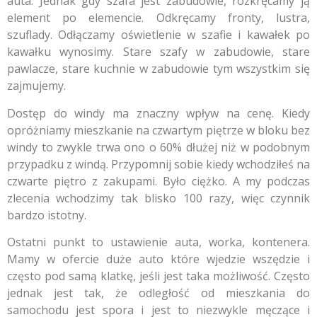
auta. Jednak gdy szafa jest zabudowie, rozkręcamy ją
element po elemencie. Odkręcamy fronty, lustra,
szuflady. Odłączamy oświetlenie w szafie i kawałek po
kawałku wynosimy. Stare szafy w zabudowie, stare
pawlacze, stare kuchnie w zabudowie tym wszystkim się
zajmujemy.
Dostęp do windy ma znaczny wpływ na cenę. Kiedy
opróżniamy mieszkanie na czwartym piętrze w bloku bez
windy to zwykle trwa ono o 60% dłużej niż w podobnym
przypadku z windą. Przypomnij sobie kiedy wchodziłeś na
czwarte piętro z zakupami. Było ciężko. A my podczas
zlecenia wchodzimy tak blisko 100 razy, więc czynnik
bardzo istotny.
Ostatni punkt to ustawienie auta, worka, kontenera.
Mamy w ofercie duże auto które wjedzie wszędzie i
często pod samą klatkę, jeśli jest taka możliwość. Często
jednak jest tak, że odległość od mieszkania do
samochodu jest spora i jest to niezwykle męczące i