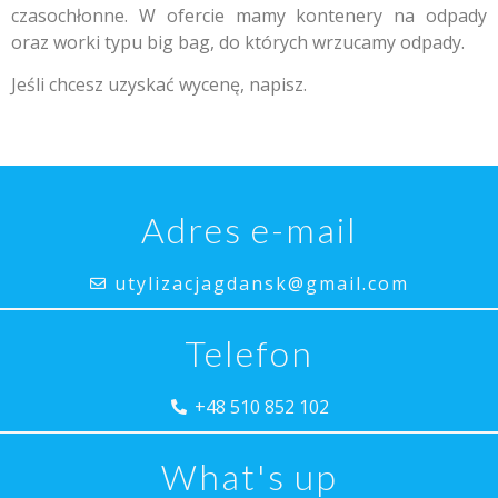
czasochłonne. W ofercie mamy kontenery na odpady
oraz worki typu big bag, do których wrzucamy odpady.
Jeśli chcesz uzyskać wycenę, napisz.
Adres e-mail
utylizacjagdansk@gmail.com
Telefon
+48 510 852 102
What's up